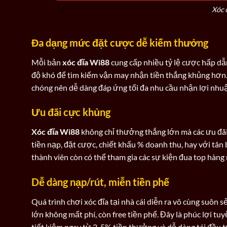
Xóc 
Đa dạng mức đặt cược dễ kiếm thưởng
Mỗi bản
xóc đĩa Wi88
cung cấp nhiều tỷ lệ cược hấp dẫ
độ khó để tìm kiếm vận may nhận tiền thắng khủng hơn.
chóng nên dễ dàng đáp ứng tối đa nhu cầu nhận lợi nhuậ
Ưu đãi cực khủng
Xóc đĩa Wi88
không chỉ thưởng thắng lớn mà các ưu đãi
tiền nạp, đặt cược, chiết khấu % doanh thu, hay với tân
thành viên còn có thể tham gia các sự kiện đua top hàng
Dễ dàng nạp/rút, miễn tiền phế
Quá trình chơi xóc đĩa tại nhà cái diễn ra vô cùng suôn 
lớn không mất phí, còn free tiền phế. Đây là phúc lợi tuy
tiết kiệm ngay từ 2-5% tiền thưởng và dễ dàng tái đầu t