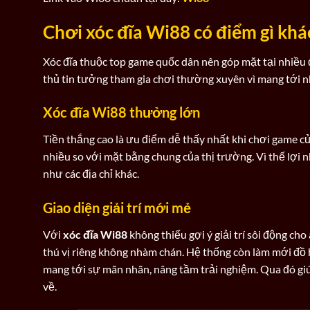
Chơi xóc đĩa Wi88 có điểm gì khác
Xóc đĩa thuộc top game quốc dân nên góp mặt tại nhiều
thủ tin tưởng tham gia chơi thường xuyên vì mang tới n
Xóc đĩa Wi88 thưởng lớn
Tiền thắng cao là ưu điểm dễ thấy nhất khi chơi game c
nhiều so với mặt bằng chung của thị trường. Vì thế lợi 
như các địa chỉ khác.
Giao diện giải trí mới mẻ
Với
xóc đĩa Wi88
không thiếu gợi ý giải trí sôi động c
thú vị riêng không nhàm chán. Hệ thống còn làm mới đồ h
mang tới sự mãn nhãn, nâng tầm trải nghiệm. Qua đó gi
về.