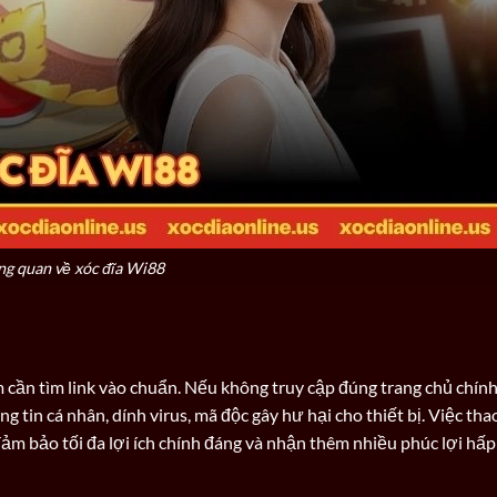
ng quan về xóc đĩa Wi88
 cần tìm link vào chuẩn. Nếu không truy cập đúng trang chủ chín
 tin cá nhân, dính virus, mã độc gây hư hại cho thiết bị. Việc tha
ảm bảo tối đa lợi ích chính đáng và nhận thêm nhiều phúc lợi hấp