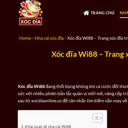
Bỏ
qua
TRANG CHỦ
NHÀ
nội
dung
Home
-
Nhà cái xóc đĩa
-
Xóc đĩa Wi88 – Trang xóc đĩa 
Xóc đĩa Wi88 – Trang 
Xóc đĩa Wi88
đang thổi bùng không khí cá cược đổi thư
sức với nhiều phiên bản lắc quân vị mới mẻ, nâng cấp trả
sau từ xocdiaonline.us để cân nhắc tìm kiếm vận may về 
Table of Contents
Khái quát về nhà cái Wi88