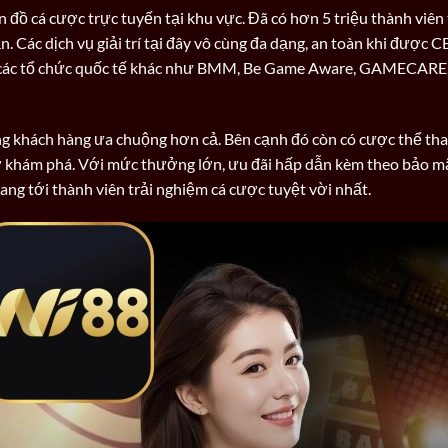
n đồ cá cược trực tuyến tại khu vực. Đã có hơn 5 triệu thành viên
 Các dịch vụ giải trí tại đây vô cùng đa dạng, an toàn khi được 
từ các tổ chức quốc tế khác như BMM, Be Game Aware, GAMECARE
 khách hàng ưa chuộng hơn cả. Bên cạnh đó còn có cược thể thao
 chờ khám phá. Với mức thưởng lớn, ưu đãi hấp dẫn kèm theo bảo m
ang tới thành viên trải nghiệm cá cược tuyệt vời nhất.