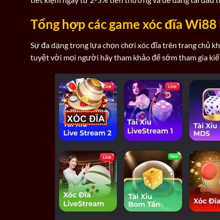
Tổng hợp các game xóc đĩa Wi88 
Sự đa dạng trong lựa chọn chơi xóc đĩa trên trang chủ kh
tuyệt vời mọi người hãy tham khảo để sớm tham gia ki