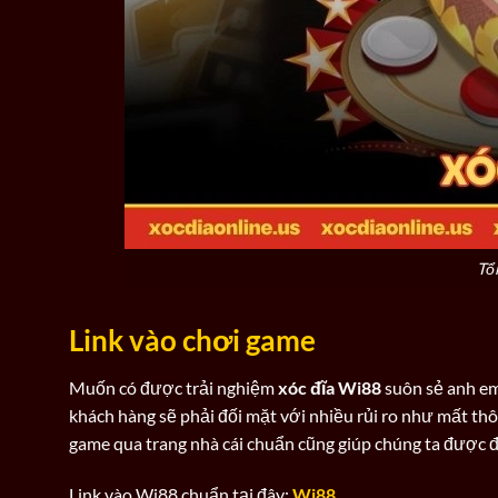
Tổ
Link vào chơi game
Muốn có được trải nghiệm
xóc đĩa Wi88
suôn sẻ anh em
khách hàng sẽ phải đối mặt với nhiều rủi ro như mất thông
game qua trang nhà cái chuẩn cũng giúp chúng ta được đ
Link vào Wi88 chuẩn tại đây:
Wi88