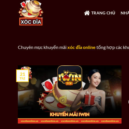
Bỏ
qua
TRANG CHỦ
NHÀ
nội
dung
Chuyên mục khuyến mãi
xóc đĩa online
tổng hợp các khu
21
Th2