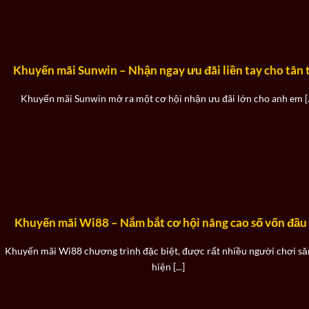
Khuyến mãi Sunwin – Nhận ngay ưu đãi liền tay cho tân 
Khuyến mãi Sunwin mở ra một cơ hội nhận ưu đãi lớn cho anh em [..
Khuyến mãi Wi88 – Nắm bắt cơ hội nâng cao số vốn đầu
Khuyến mãi Wi88 chương trình đặc biệt, được rất nhiều người chơi s
hiện [...]