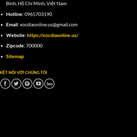
Bình, Hồ Chí Minh, Việt Nam
Hotline
: 0965703190
Email
:
xocdiaonline.us@gmail.com
Website
:
https://xocdiaonline.us/
Zipcode
: 700000
Sitemap
KẾT NỐI VỚI CHÚNG TÔI