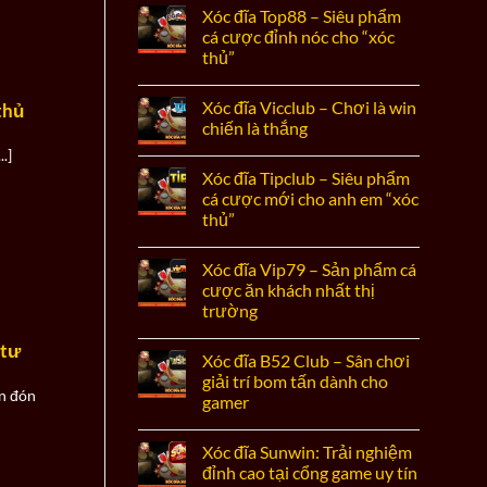
Xóc đĩa Top88 – Siêu phẩm
cá cược đỉnh nóc cho “xóc
thủ”
Xóc đĩa Vicclub – Chơi là win
thủ
chiến là thắng
.]
Xóc đĩa Tipclub – Siêu phẩm
cá cược mới cho anh em “xóc
thủ”
Xóc đĩa Vip79 – Sản phẩm cá
cược ăn khách nhất thị
trường
 tư
Xóc đĩa B52 Club – Sân chơi
giải trí bom tấn dành cho
ăn đón
gamer
Xóc đĩa Sunwin: Trải nghiệm
đỉnh cao tại cổng game uy tín