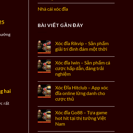
Nhà cái xóc đĩa
25
BÀI VIẾT GẦN ĐÂY
thưởng
Xóc đĩa Rikvip – Sản phẩm
giải trí đình đám một thời
Xóc đĩa Iwin – Sản phẩm cá
cược hấp dẫn, đáng trải
nghiệm
Xóc Đĩa Hitclub – App xóc
g hai
đĩa online lừng danh cho
cược thủ
c rất
Xóc đĩa Go88 – Tựa game
hot hit tại thị tường Việt
Nam