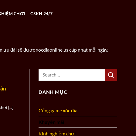
GHIỆM CHƠI
CSKH 24/7
in ưu đãi sẽ được xocdiaonline.us cập nhật mỗi ngày.
hận
DANH MỤC
i [...]
Cổng game xóc đĩa
Khuyến mãi
Kinh nghiệm chơi